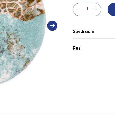
Dune
−
+
quantità
next
Spedizioni
Resi