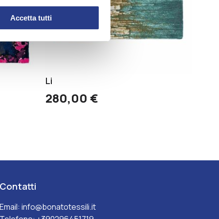
Accetta tutti
Li
280,00
€
Contatti
Email:
info@bonatotessili.it