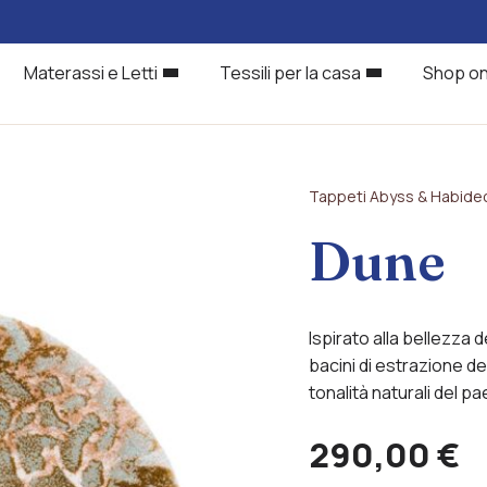
Materassi e Letti
Tessili per la casa
Shop on
Tappeti Abyss & Habide
Dune
Ispirato alla bellezza d
bacini di estrazione del
tonalità naturali del p
290,00
€
Alternative: