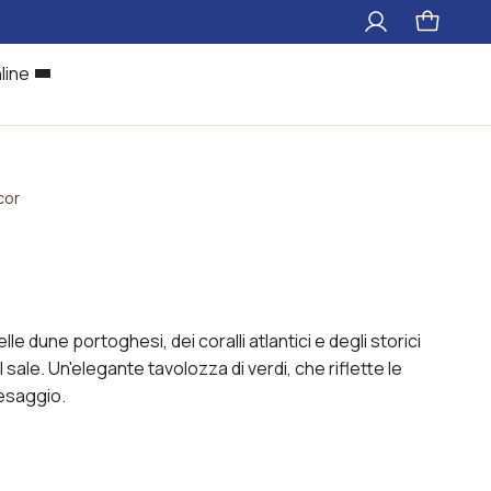
Il
Pagina
mio
carrello
account
line
cor
elle dune portoghesi, dei coralli atlantici e degli storici
 sale. Un'elegante tavolozza di verdi, che riflette le
aesaggio.