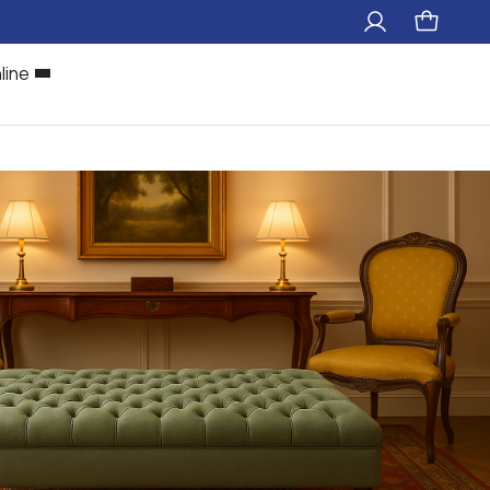
Il
Pagina
mio
carrello
account
line