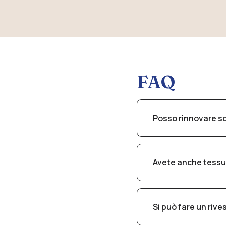
FAQ
Posso rinnovare so
Sì, è possibile sosti
stato.
Avete anche tessut
Certo, abbiamo un’amp
vissuti.
Si può fare un riv