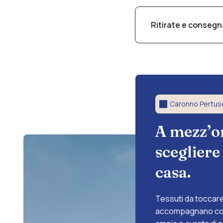
Sì, realizziamo cusci
tessuto a scelta.
Ritirate e conseg
Sì, offriamo servizio 
dintorni. Contatta u
Caronno Pertuse
A mezz’or
scegliere
casa.
Tessuti da toccare,
accompagnano con 