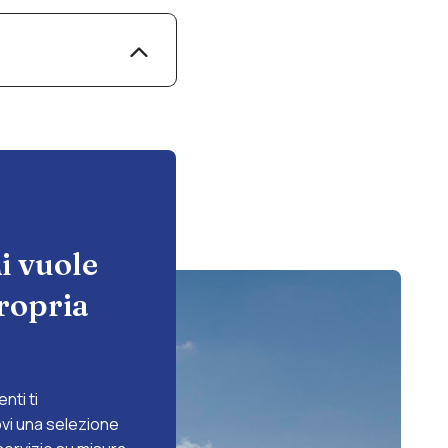
imbottitura e
Rho, Saronno e
i vuole
propria
nti ti
vi una selezione