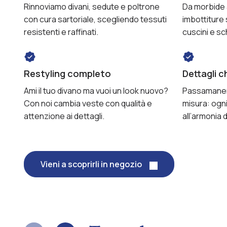
Rinnoviamo divani, sedute e poltrone
Da morbide 
con cura sartoriale, scegliendo tessuti
imbottiture 
resistenti e raffinati.
cuscini e sch
Restyling completo
Dettagli c
Ami il tuo divano ma vuoi un look nuovo?
Passamaneri
Con noi cambia veste con qualità e
misura: ogni
attenzione ai dettagli.
all’armonia 
Vieni a scoprirli in negozio
precedente