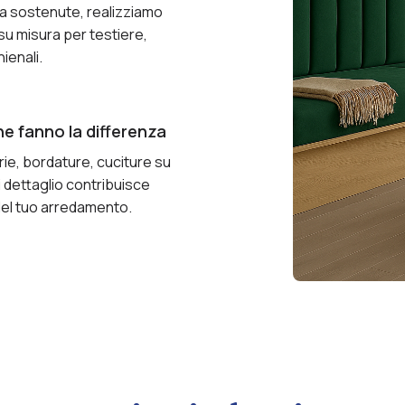
a sostenute, realizziamo
su misura per testiere,
ienali.
he fanno la differenza
e, bordature, cuciture su
 dettaglio contribuisce
del tuo arredamento.