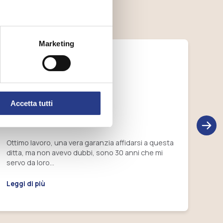
enze.
Marketing
Fr
Bianca Landolfi
Accetta tutti
Esp
com
Ottimo lavoro, una vera garanzia affidarsi a questa
acc
ditta, ma non avevo dubbi, sono 30 anni che mi
vel
servo da loro…
comp
Leggi di più
Leg