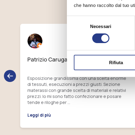
che hanno raccolto dal tuo uti
scel
Selezione
Necessari
del
consenso
Patrizio Carugati
Rifiuta
Esposizione grandissima con una scelta enorme
di tessuti, esecuzioni a prezzi giusti. Sezione
materassi con grande scelta di materiali e relativi
 si
prezzi. Io mi sono fatto confezionare e posare
tende e riloghe per …
Leggi di più