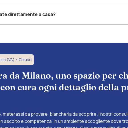
ni su misura anche per forme irregolari o personalizzate, con 
nate direttamente a casa?
di ritiro e consegna a domicilio in provincia di Varese, Milano, 
n nostro esperto per saperne di più.
lla (VA) •
Chiuso
a da Milano, uno spazio per ch
 con cura ogni dettaglio della 
 materassi da provare, biancheria da scoprire. I nostri consule
ascolto e competenza, in un ambiente accogliente dove tro