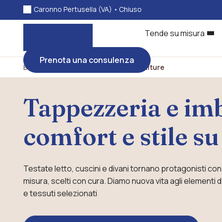
Caronno Pertusella (VA) •
Chiuso
Tende su misura
Prenota una consulenza
Bonato tessili
>
Tappezzeria e imbottiture
Tappezzeria e imb
comfort e stile s
Testate letto, cuscini e divani tornano protagonisti con
misura, scelti con cura. Diamo nuova vita agli elementi d
e tessuti selezionati