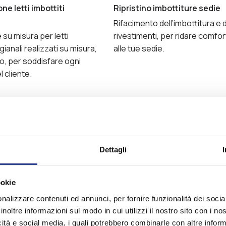
ne letti imbottiti
Ripristino imbottiture sedie
Rifacimento dell’imbottitura e 
su misura per letti
rivestimenti, per ridare comfort
igianali realizzati su misura,
alle tue sedie.
o, per soddisfare ogni
 cliente.
Dettagli
LE VOSTRE PAROLE, IL NOSTRO ORGOGLIO
ookie
nsione racconta ciò che ci 
nalizzare contenuti ed annunci, per fornire funzionalità dei socia
inoltre informazioni sul modo in cui utilizzi il nostro sito con i n
nza attenta, cura artigiana
icità e social media, i quali potrebbero combinarle con altre inform