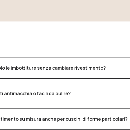
lo le imbottiture senza cambiare rivestimento?
tuire o rinforzare le imbottiture mantenendo i tessuti esistenti
i antimacchia o facili da pulire?
ia selezione di tessuti tecnici e lavabili ideali per uso quotid
estimento su misura anche per cuscini di forme particolari?