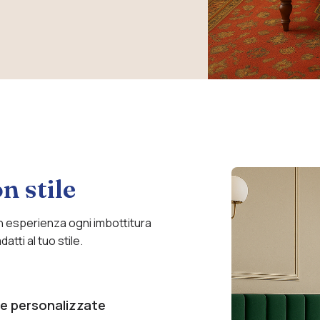
n stile
n esperienza ogni imbottitura
atti al tuo stile.
re personalizzate