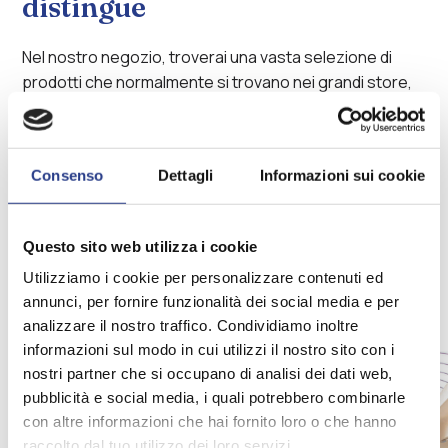
distingue
Nel nostro negozio, troverai una vasta selezione di
prodotti che normalmente si trovano nei grandi store,
ma con la qualità artigianale e la cura dei dettagli che ci
contraddistinguono. Dalle tende su misura ai
materassi, passando per biancheria e tessili, ogni
Consenso
Dettagli
Informazioni sui cookie
prodotto è scelto per offrirti soluzioni di alta qualità.
Un’esperienza completa, con un servizio
personalizzato che risponde alle tue esigenze.
Questo sito web utilizza i cookie
Utilizziamo i cookie per personalizzare contenuti ed
edente
annunci, per fornire funzionalità dei social media e per
Slide
analizzare il nostro traffico. Condividiamo inoltre
Slide
successiva
informazioni sul modo in cui utilizzi il nostro sito con i
nostri partner che si occupano di analisi dei dati web,
pubblicità e social media, i quali potrebbero combinarle
con altre informazioni che hai fornito loro o che hanno
raccolto dal tuo utilizzo dei loro servizi.