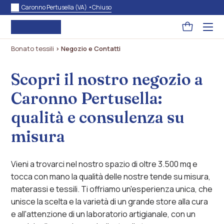
Caronno Pertusella (VA) •
Chiuso
Pagina
Acced
al
carrello
menu
Bonato tessili
>
Negozio e Contatti
ad
hambu
usa
la
Scopri il nostro negozio a
combi
p
Caronno Pertusella:
+
esc
per
qualità e consulenza su
chuid
il
misura
menu
Vieni a trovarci nel nostro spazio di oltre 3.500 mq e
tocca con mano la qualità delle nostre tende su misura,
materassi e tessili. Ti offriamo un'esperienza unica, che
unisce la scelta e la varietà di un grande store alla cura
e all'attenzione di un laboratorio artigianale, con un