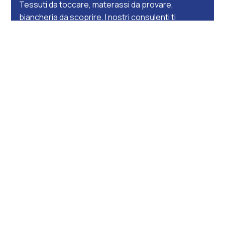
Tessuti da toccare, materassi da provare,
biancheria da scoprire. I nostri consulenti ti
accompagnano con ascolto e competenza, in un
ambiente accogliente dove trovi una selezione
ampia e curata di soluzioni per vivere meglio ogni
stanza. Con la tranquillità di un servizio su misura e
la qualità artigianale che ci distingue dal 1956.
Vieni a trovarci in negozio