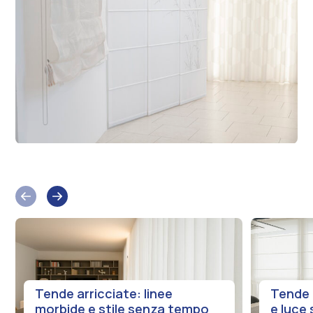
edente
Slide
Slide
successiva
Tende arricciate: linee
Tende 
morbide e stile senza tempo
e luce 