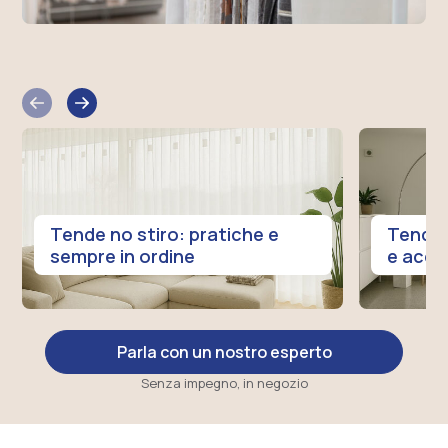
edente
Slide
Slide
successiva
Tende no stiro: pratiche e
Tende 
sempre in ordine
e acco
Parla con un nostro esperto
Senza impegno, in negozio