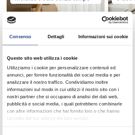
Parla con un nostro esperto
Consenso
Dettagli
Informazioni sui cookie
Senza impegno, in negozio
Questo sito web utilizza i cookie
Utilizziamo i cookie per personalizzare contenuti ed
annunci, per fornire funzionalità dei social media e per
UN SERVIZIO COMPLETO, PENSATO PER TE
analizzare il nostro traffico. Condividiamo inoltre
informazioni sul modo in cui utilizzi il nostro sito con i
Dalla scelta al montaggio,
nostri partner che si occupano di analisi dei dati web,
sempre al tuo fianco
pubblicità e social media, i quali potrebbero combinarle
con altre informazioni che hai fornito loro o che hanno
raccolto dal tuo utilizzo dei loro servizi.
Scegliere le tende giuste richiede tempo e
attenzione. Ti accompagniamo in ogni fase: dalla
consulenza all’installazione. Prendiamo le misure, ti
Selezione