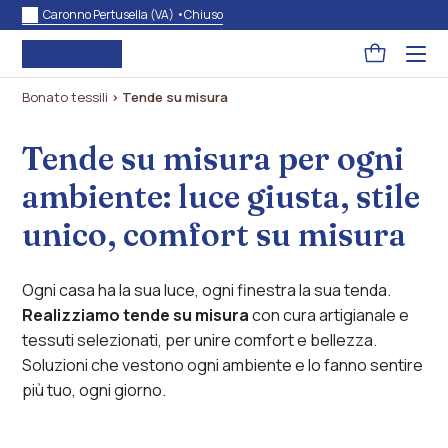
Caronno Pertusella (VA) •
Chiuso
Pagina
Acced
al
carrello
menu
Bonato tessili
>
Tende su misura
ad
hambu
usa
la
Tende su misura per ogni
combi
p
ambiente: luce giusta, stile
+
esc
per
unico, comfort su misura
chuid
il
menu
Ogni casa ha la sua luce, ogni finestra la sua tenda.
Realizziamo tende su misura
con cura artigianale e
tessuti selezionati, per unire comfort e bellezza.
Soluzioni che vestono ogni ambiente e lo fanno sentire
più tuo, ogni giorno.