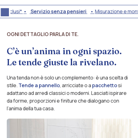
clusi*
Servizio senza pensieri
Misurazione e montaggi
Misurazione
e
OGNI DETTAGLIO PARLA DI TE.
montaggio
inclusi*
Servizio
C’è un’anima in ogni spazio.
senza
Le tende giuste la rivelano.
pensieri
Una tenda non è solo un complemento: è una scelta di
stile.
Tende a pannello
, arricciate o a
pacchetto
si
adattano ad arredi classici o moderni. Lasciati ispirare
da forme, proporzioni e finiture che dialogano con
l’anima della tua casa.