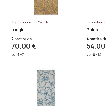
Tappetini cucina Swedy
Tappetini c
Jungle
Palas
A partire da
A partire d
70,00
€
54,0
col-3
+7
col-0
+12