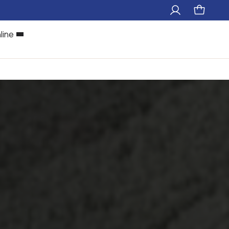
Il
Pagina
mio
carrello
account
line