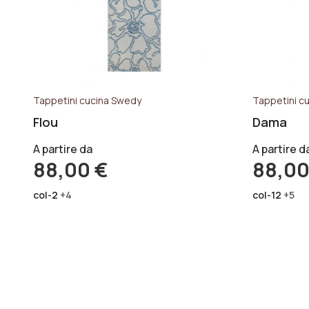
Tappetini cucina Swedy
Tappetini c
Flou
Dama
A partire da
A partire d
88,00
€
88,0
col-2
+4
col-12
+5