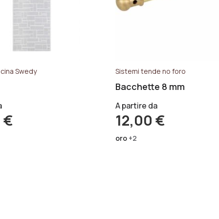
ucina Swedy
Sistemi tende no foro
Bacchette 8 mm
a
A partire da
0
€
12,00
€
oro
+2
1
2
3
4
>