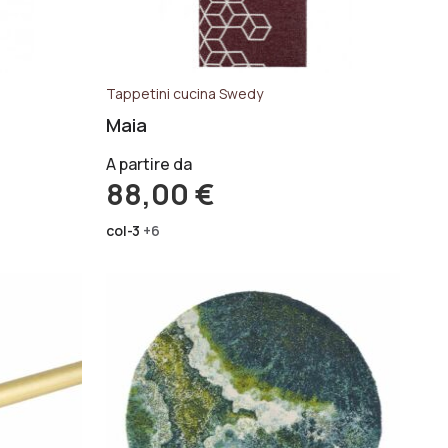
Tappetini cucina Swedy
Maia
A partire da
88,00
€
col-3
+6