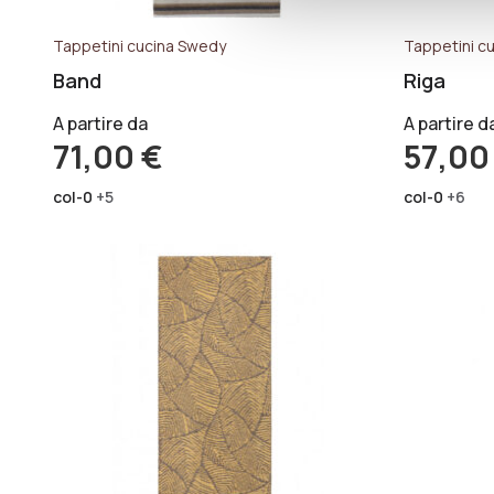
Tappetini cucina Swedy
Tappetini c
Band
Riga
A partire da
A partire d
71,00
€
57,0
col-0
+5
col-0
+6