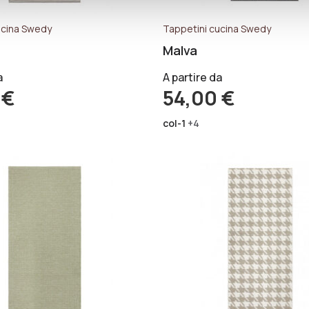
ucina Swedy
Tappetini cucina Swedy
Malva
a
A partire da
0
€
54,00
€
col-1
+4