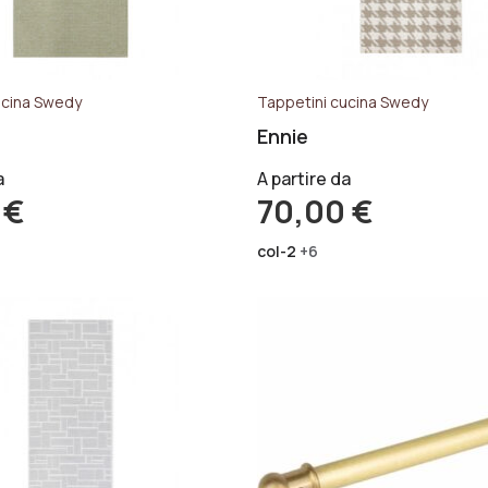
ucina Swedy
Tappetini cucina Swedy
Ennie
a
A partire da
0
€
70,00
€
col-2
+6