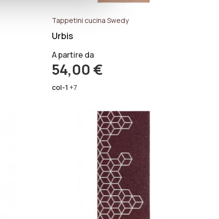
Tappetini cucina Swedy
Urbis
A partire da
54,00
€
col-1
+7