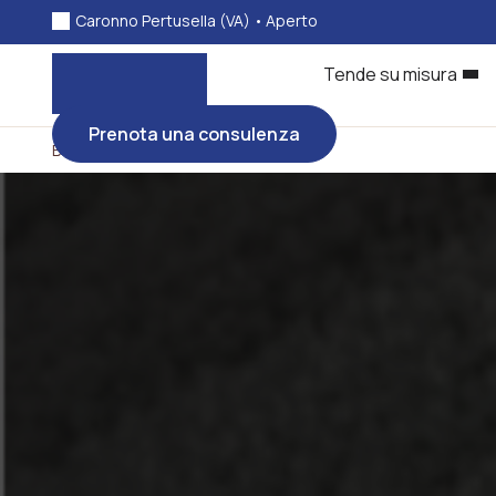
Caronno Pertusella (VA) •
Aperto
Tende su misura
Prenota una consulenza
Bonato tessili
>
Shop online