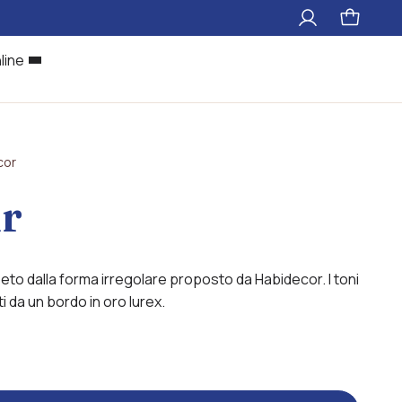
Il
Pagina
mio
carrello
account
line
cor
r
eto dalla forma irregolare proposto da Habidecor.
I toni
i da un bordo in oro lurex.