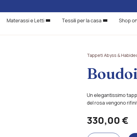
Materassi e Letti
Tessili per la casa
Shop on
Tappeti Abyss & Habide
Boudoi
Un elegantissimo tapp
del rosa vengono rifinit
330,00
€
Alternative:
Boudoir