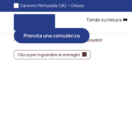
Caronno Pertusella (VA) •
Chiuso
Tende su misura
Prenota una consulenza
Home
/
Tappeti Abyss & Habidecor
/ Boudoir
Clicca per ingrandire le immagini
Clicca per ingrandire le immagini
Clicca per ingrandire le immagini
Clicca per ingrandire le immagini