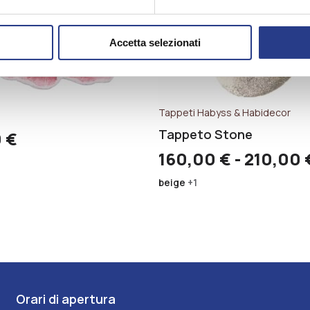
Accetta selezionati
Tappeti Habyss & Habidecor
Tappeto Stone
0
€
160,00
€
-
210,00
beige
+1
Orari di apertura