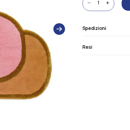
−
+
quantità
Spedizioni
next
Resi