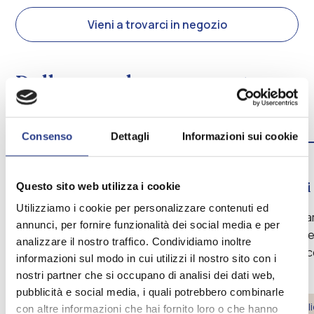
Vieni a trovarci in negozio
Dalla consulenza a casa tua
edente
Slide
Slide
successiva
Consenso
Dettagli
Informazioni sui cookie
1.
2.
La tua idea
Scegli
Questo sito web utilizza i cookie
Utilizziamo i cookie per personalizzare contenuti ed
Partiamo dalla tua idea di casa e
Ti guidia
annunci, per fornire funzionalità dei social media e per
troviamo insieme la soluzione su
colori p
analizzare il nostro traffico. Condividiamo inoltre
misura, adatta ai tuoi spazi e al tuo
per te, 
informazioni sul modo in cui utilizzi il nostro sito con i
stile.
nostri partner che si occupano di analisi dei dati web,
pubblicità e social media, i quali potrebbero combinarle
Consigli
con altre informazioni che hai fornito loro o che hanno