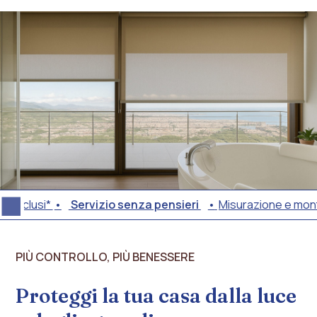
nclusi*
Servizio senza pensieri
Misurazione e montagg
Misurazione
e
PIÙ CONTROLLO, PIÙ BENESSERE
montaggio
inclusi*
Servizio
Proteggi la tua casa dalla luce
senza