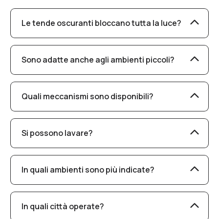
Le tende oscuranti bloccano tutta la luce?
Sì, i tessuti oscuranti garantiscono un
oscuramento totale della luce.
Sono adatte anche agli ambienti piccoli?
Sì, aiutano a definire lo spazio e offrono
comfort visivo anche in stanze compatte,
Quali meccanismi sono disponibili?
come il bagno o lo studio.
Puoi scegliere tra tende a rullo, a pannello o su
binario, tutte pensate per essere funzionali e
Si possono lavare?
discrete.
Sì, la maggior parte dei tessuti oscuranti è
lavabile. Ti consigliamo il materiale migliore in
In quali ambienti sono più indicate?
base all’uso e alla frequenza di lavaggio.
Camera da letto, soggiorno, bagno, home
office o ambienti esposti al sole diretto.
In quali città operate?
Perfette per chi cerca privacy e comfort.