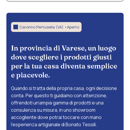
Realizziamo tende oscuranti su misura a
Caronno Pertusella e operiamo in tutta la
provincia di Varese, Milano, Legnano, Rho,
Saronno e dintorni.
Caronno Pertusella (VA) •
Aperto
In provincia di Varese, un luogo
dove scegliere i prodotti giusti
per la tua casa diventa semplice
e piacevole.
Quando si tratta della propria casa, ogni decisione
conta. Per questo ti guidiamo con attenzione,
offrendoti un’ampia gamma di prodotti e una
consulenza su misura, in uno showroom
accogliente dove potrai toccare con mano
l’esperienza artigianale di Bonato Tessili.