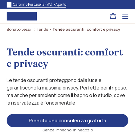
Caronno Pertusella (VA) •
Aperto
Pagina
Acced
al
carrello
menu
Bonato tessili
>
Tende
>
Tende oscuranti: comfort e privacy
ad
hambu
usa
la
Tende oscuranti: comfort
combi
p
+
e privacy
esc
per
chuid
il
Le tende oscuranti proteggono dalla luce e
menu
garantiscono la massima privacy. Perfette per il riposo,
ma anche per ambienti come il bagno o lo studio, dove
la riservatezza è fondamentale
Prenota una consulenza gratuita
Senza impegno, in negozio