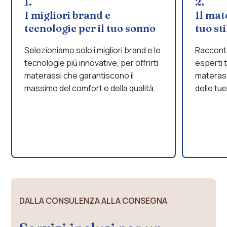
1.
2.
I migliori brand e
Il mat
tecnologie per il tuo sonno
tuo st
Selezioniamo solo i migliori brand e le
Racconta
tecnologie più innovative, per offrirti
esperti t
materassi che garantiscono il
materas
massimo del comfort e della qualità.
delle tu
DALLA CONSULENZA ALLA CONSEGNA