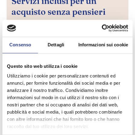
Servizi inclusi per un
acquisto senza pensieri
Dalla scelta del modello alla consegna a casa*, ti
accompagniamo in ogni fase con attenzione
artigianale e competenza. Perché la qualità non è
Consenso
Dettagli
Informazioni sui cookie
solo nel materasso, ma in tutta l’esperienza.
Questo sito web utilizza i cookie
Dalla consulenza a casa tua
Utilizziamo i cookie per personalizzare contenuti ed
annunci, per fornire funzionalità dei social media e per
analizzare il nostro traffico. Condividiamo inoltre
informazioni sul modo in cui utilizzi il nostro sito con i
nostri partner che si occupano di analisi dei dati web,
pubblicità e social media, i quali potrebbero combinarle
con altre informazioni che hai fornito loro o che hanno
raccolto dal tuo utilizzo dei loro servizi.