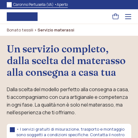
Caronno Pertusella (VA) •
Aperto
Pagina
Acced
al
carrello
menu
Bonato tessili
>
Servizio materassi
ad
hambu
usa
la
Un servizio completo,
combi
p
dalla scelta del materasso
+
esc
per
alla consegna a casa tua
chuid
il
menu
Dalla scelta del modello perfetto alla consegna a casa,
ti accompagniamo con cura artigianale e competenza
in ogni fase. La qualità non è solo nel materasso, ma
nell’esperienza che ti offriamo.
• I servizi gratuiti di misurazione, trasporto e montaggio
sono soggetti a condizioni specifiche. Contatta il nostro