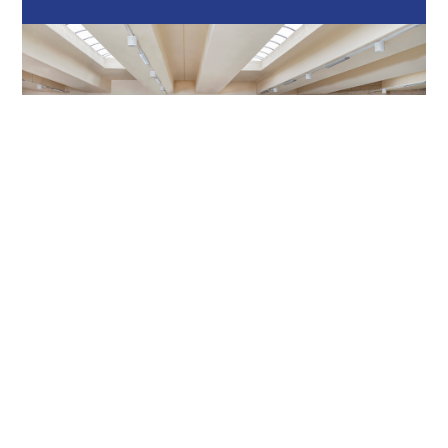
Bonato tessili S.R.L
Via Garavaglia ang, Via Bergamo, 21042
Caronno Pertusella VA