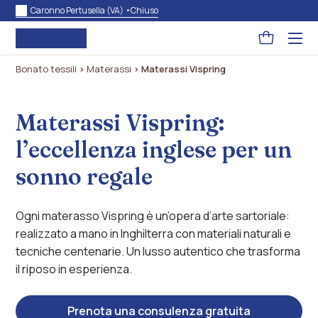
Caronno Pertusella (VA) •
Chiuso
Pagina
Acced
al
carrello
menu
Bonato tessili
>
Materassi
>
Materassi Vispring
ad
hambu
usa
la
Materassi Vispring:
combi
p
+
l’eccellenza inglese per un
esc
per
chuid
sonno regale
il
menu
Ogni materasso Vispring è un’opera d’arte sartoriale:
realizzato a mano in Inghilterra con materiali naturali e
tecniche centenarie. Un lusso autentico che trasforma
il riposo in esperienza.
Prenota una consulenza gratuita