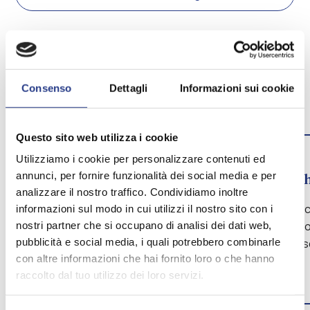
Ti aiutiamo a scegliere il
materasso adatto a te
Consenso
Dettagli
Informazioni sui cookie
edente
Slide
Slide
successiva
Questo sito web utilizza i cookie
1.
2.
Utilizziamo i cookie per personalizzare contenuti ed
annunci, per fornire funzionalità dei social media e per
Come dormi?
Con c
analizzare il nostro traffico. Condividiamo inoltre
Schiena, pancia o fianco? Ogni
Riposo c
informazioni sul modo in cui utilizzi il nostro sito con i
posizione richiede un supporto
riducono
nostri partner che si occupano di analisi dei dati web,
pubblicità e social media, i quali potrebbero combinarle
specifico. Ti aiutiamo a trovare il più
garantis
con altre informazioni che hai fornito loro o che hanno
adatto.
due.
raccolto dal tuo utilizzo dei loro servizi.