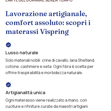
incluso*
Servizio
no
Lavorazione artigianale,
stress
comfort assoluto: scopri i
materassi Vispring
Lusso naturale
Solo materiali nobili: crine di cavallo, lana Shetland,
cotone, cashmere e seta. Ogni fibra è scelta per
offrire traspirabilità e morbidezza naturale.
Artigianalità unica
Ogni materasso viene realizzato a mano, con
cuciture e rifiniture curate da maestri artigiani