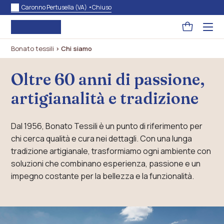
Caronno Pertusella (VA) •
Chiuso
Pagina
Acced
al
carrello
menu
Bonato tessili
>
Chi siamo
ad
hambu
usa
la
Oltre 60 anni di passione,
combi
p
artigianalità e tradizione
+
esc
per
chuid
Dal 1956, Bonato Tessili è un punto di riferimento per
il
menu
chi cerca qualità e cura nei dettagli. Con una lunga
tradizione artigianale, trasformiamo ogni ambiente con
soluzioni che combinano esperienza, passione e un
impegno costante per la bellezza e la funzionalità.