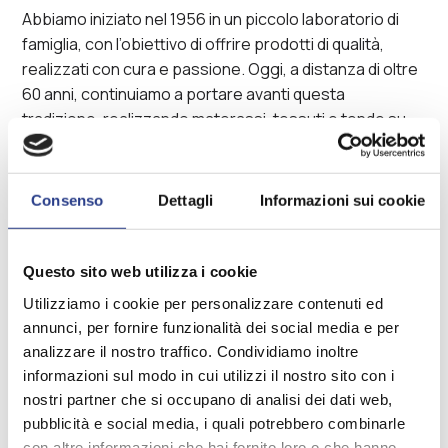
Abbiamo iniziato nel 1956 in un piccolo laboratorio di
famiglia, con l’obiettivo di offrire prodotti di qualità,
realizzati con cura e passione. Oggi, a distanza di oltre
60 anni, continuiamo a portare avanti questa
tradizione, realizzando materassi, tessuti e tende su
misura che raccontano storie di eleganza e comfort.
Ogni prodotto è pensato per durare nel tempo, grazie
all’attenzione ai dettagli e alla cura artigianale che
Consenso
Dettagli
Informazioni sui cookie
mettiamo in ogni fase della produzione.
Questo sito web utilizza i cookie
Utilizziamo i cookie per personalizzare contenuti ed
annunci, per fornire funzionalità dei social media e per
analizzare il nostro traffico. Condividiamo inoltre
informazioni sul modo in cui utilizzi il nostro sito con i
nostri partner che si occupano di analisi dei dati web,
pubblicità e social media, i quali potrebbero combinarle
con altre informazioni che hai fornito loro o che hanno