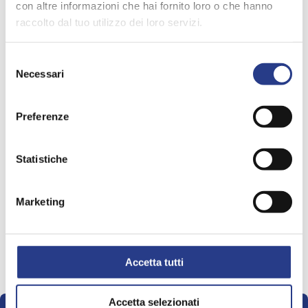
con altre informazioni che hai fornito loro o che hanno
raccolto dal tuo utilizzo dei loro servizi.
Selezione
Necessari
del
consenso
Preferenze
Statistiche
Marketing
Aquazura
Pivoine
265,00
€
320,00
Accetta tutti
Accetta selezionati