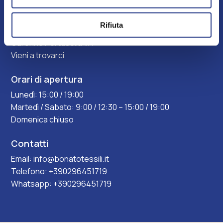
Bonato tessili S.R.L
Rifiuta
Via Garavaglia ang, Via Bergamo, 21042
Caronno Pertusella VA
Vieni a trovarci
Orari di apertura
Lunedì: 15:00 / 19:00
Martedì / Sabato: 9:00 / 12:30 – 15:00 / 19:00
Domenica chiuso
Contatti
Email:
info@bonatotessili.it
Telefono:
+390296451719
Whatsapp:
+390296451719