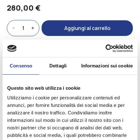
280,00
€
Alternative:
Kyoto
Aggiungi al carrello
−
+
quantità
Spedizioni
Consenso
Dettagli
Informazioni sui cookie
Resi
Questo sito web utilizza i cookie
Utilizziamo i cookie per personalizzare contenuti ed
annunci, per fornire funzionalità dei social media e per
Ti potrebbe interessare anche
analizzare il nostro traffico. Condividiamo inoltre
informazioni sul modo in cui utilizzi il nostro sito con i
edente
Slide
nostri partner che si occupano di analisi dei dati web,
Slide
pubblicità e social media, i quali potrebbero combinarle
successiva