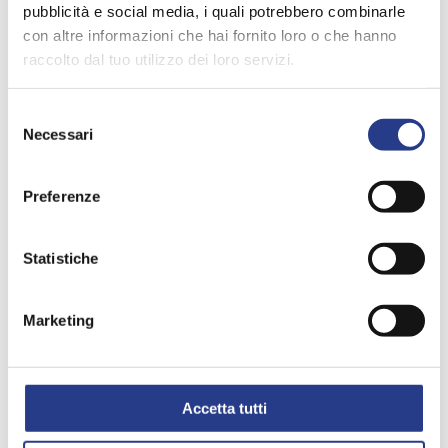
pubblicità e social media, i quali potrebbero combinarle
con altre informazioni che hai fornito loro o che hanno
raccolto dal tuo utilizzo dei loro servizi.
Selezione
Necessari
del
consenso
Preferenze
Statistiche
Marketing
Come calcolare la larghezza della tenda
Lt = Larghezza tenda e Lv = Larghezza vetro
Accetta tutti
Come calcolare l'altezza della tenda
La larghezza della tenda (Lt) è uguale alla