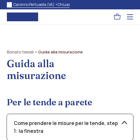
Caronno Pertusella (VA) •
Chiuso
Pagina
Acced
al
carrello
menu
ad
hambu
usa
la
combi
Bonato tessili
>
Guida alla misurazione
p
+
Guida alla
esc
per
misurazione
chuid
il
menu
Per le tende a parete
Come prendere le misure per le tende, step
1: la finestra