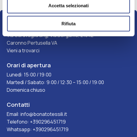
larghezza del vetro + 2 cm, in modo tale da
At = Altezza tenda e Ab = Altezza battente
Accetta selezionati
assicurare la copertura totale della superficie
vetrata:
L’altezza della tenda (At) è uguale all’altezza
del battente – 1 cm:
Rifiuta
Bonato tessili S.R.L
Lt = Lv + 2 cm
Via Garavaglia ang, Via Bergamo, 21042
At = Ab – 1 cm
Caronno Pertusella VA
Vieni a trovarci
Orari di apertura
Lunedì: 15:00 / 19:00
Martedì / Sabato: 9:00 / 12:30 – 15:00 / 19:00
Domenica chiuso
Contatti
Email:
info@bonatotessili.it
Telefono:
+390296451719
Whatsapp:
+390296451719