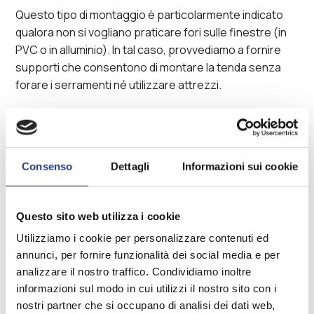
larghezza.
che non combaciano tra di loro, a causa di
Questo tipo di montaggio è particolarmente indicato
dislivelli presenti lungo le pareti, oppure il
qualora non si vogliano praticare fori sulle finestre (in
Solitamente, si tende ad aggiungere circa 15-
pavimento, è preferibile misurare la finestra in
PVC o in alluminio). In tal caso, provvediamo a fornire
20 cm da entrambi i lati, in modo da garantire
tre punti, ovvero ai due lati ed al centro, in
supporti che consentono di montare la tenda senza
una copertura completa.
modo da ridurre al minimo le possibilità di
forare i serramenti né utilizzare attrezzi.
errore.
Consenso
Dettagli
Informazioni sui cookie
Questo sito web utilizza i cookie
Utilizziamo i cookie per personalizzare contenuti ed
annunci, per fornire funzionalità dei social media e per
analizzare il nostro traffico. Condividiamo inoltre
informazioni sul modo in cui utilizzi il nostro sito con i
nostri partner che si occupano di analisi dei dati web,