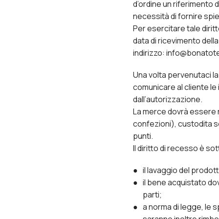
d’ordine un riferimento d
necessità di fornire spi
Per esercitare tale diritt
data di ricevimento dell
indirizzo: info@bonatotes
Una volta pervenutaci l
comunicare al cliente le 
dall’autorizzazione.
La merce dovrà essere res
confezioni), custodita se
punti.
Il diritto di recesso è s
il lavaggio del prodo
il bene acquistato dov
parti;
a norma di legge, le s