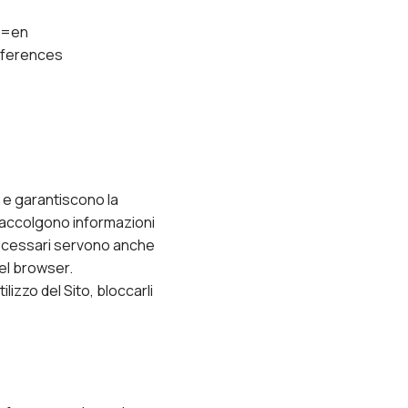
m=en
references
o e garantiscono la
n raccolgono informazioni
 necessari servono anche
del browser.
izzo del Sito, bloccarli