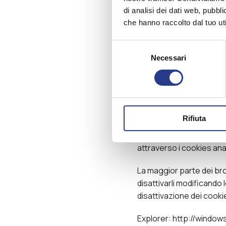
al tuo terminale e da e
di analisi dei dati web, pubbl
sessione o alla visita su
che hanno raccolto dal tuo uti
vengono, invece, gestiti 
essere memorizzati solo p
Selezione
l’esplorazione sicura ed
Necessari
del
consenso
I cookies utilizzati da Bo
visionati del Sito, al fine
anche, ma non limitatame
Rifiuta
Inoltre, Bonato Tessili pu
informazioni al Sito; ii)
attraverso i cookies anal
La maggior parte dei bro
disattivarli modificando l
disattivazione dei cookie
Explorer: http://windo