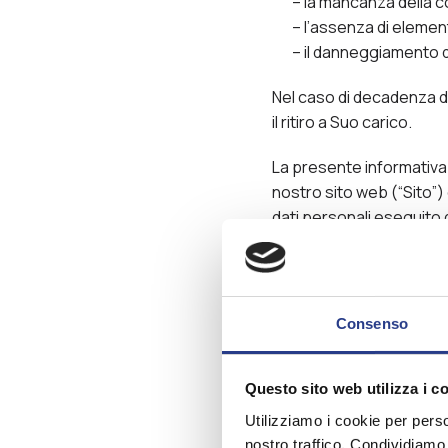
– la mancanza della c
– l’assenza di element
– il danneggiamento d
Nel caso di decadenza de
il ritiro a Suo carico.
La presente informativa (“
nostro sito web (“Sito”) e
dati personali eseguito d
Eventuali modifiche del
dei Dati Personali (“Gar
mediante pubblicazione 
Consenso
Premesse
Questo sito web utilizza i c
Per garantirti un’esperi
Utilizziamo i cookie per perso
consultati, Bonato Tessili,
nostro traffico. Condividiamo 