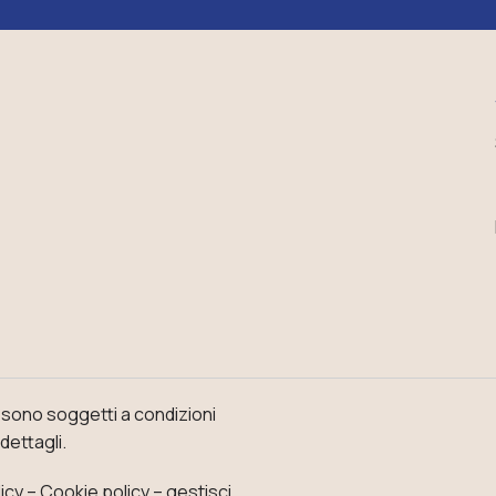
o sono soggetti a condizioni
dettagli.
icy
–
Cookie policy – gestisci