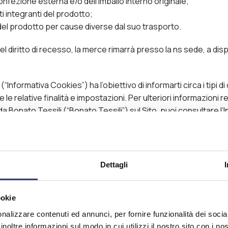
onfezione esterna e/o dell’imballo interno originale;
i integranti del prodotto;
el prodotto per cause diverse dal suo trasporto.
l diritto di recesso, la merce rimarrà presso la ns sede, a dis
Informativa Cookies”) ha l’obiettivo di informarti circa i tipi di 
 le relative finalità e impostazioni. Per ulteriori informazioni r
a Bonato Tessili (“Bonato Tessili”) sul Sito, puoi consultare l’
la normativa applicabile o conseguenti a provvedimenti del Ga
ante”), ovvero a nuovi servizi offerti sul Sito, saranno portat
sul Sito.
Dettagli
ookie
enza di navigazione piacevole e rendere maggiormente fruibili
nalizzare contenuti ed annunci, per fornire funzionalità dei socia
 tramite il Sito, utilizza dei cookies. I cookies, sono piccoli file 
inoltre informazioni sul modo in cui utilizzi il nostro sito con i n