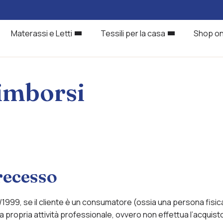
Materassi e Letti
Tessili per la casa
Shop on
rimborsi
 recesso
185/1999, se il cliente è un consumatore (ossia una persona fisi
alla propria attività professionale, ovvero non effettua l’acquis