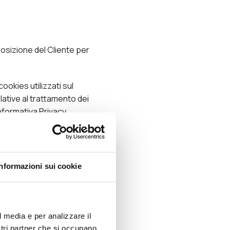
posizione del Cliente per
cookies utilizzati sul
elative al trattamento dei
Informativa Privacy.
rante per la Protezione
e a tua conoscenza
Informazioni sui cookie
 i contenuti web
l media e per analizzare il
di testo che il Sito invia
ostri partner che si occupano