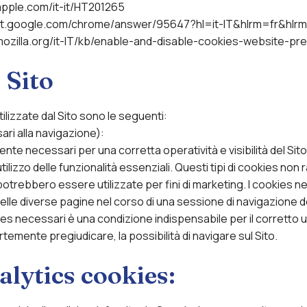
.apple.com/it-it/HT201265
rt.google.com/chrome/answer/95647?hl=it-IT&hlrm=fr&hlr
.mozilla.org/it-IT/kb/enable-and-disable-cookies-website-p
 Sito
tilizzate dal Sito sono le seguenti:
ri alla navigazione):
nte necessari per una corretta operatività e visibilità del Sit
ilizzo delle funzionalità essenziali. Questi tipi di cookies no
potrebbero essere utilizzate per fini di marketing. I cookies
 nelle diverse pagine nel corso di una sessione di navigazione 
s necessari è una condizione indispensabile per il corretto util
temente pregiudicare, la possibilità di navigare sul Sito.
lytics cookies: