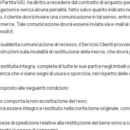
i Partita IVA), ha diritto a recedere dal contratto di acquisto p
egazioni e senza alcuna penalità, fatto salvo quanto indicato n
o, il cliente dovrà inviare una comunicazione in tal senso, entro 1
a merce. Tale comunicazione dovrà essere inviata via e-mail a
sili.it.
a suddetta comunicazione di recesso, il Servizio Clienti provv
istruzioni sulla modalità di restituzione della merce, che dovrà
tituita integra, completa di tutte le sue parti e negli imballi o
nza che vi siano segni di usura o sporcizia, nel rispetto delle
ottoposto alle seguenti condizioni:
tto comporta la non accettazione del reso;
rà essere integro e restituito nella confezione originale, comp
pese di spedizione relative alla restituzione del bene sono a c