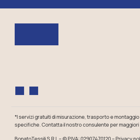
*I servizi gratuiti di misurazione, trasporto e montaggi
specifiche.
Contatta il nostro consulente
per maggiori 
BonatoTessili S.R.L – ©
P.IVA: 02907470120
–
Privacy pol