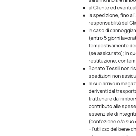
saranno inoltre rimb
al Cliente ed eventua
la spedizione, fino a
responsabilità del Cl
in caso di danneggiam
(entro 5 giorni lavora
tempestivamente denun
(se assicurato); in q
restituzione, contem
Bonato Tessili non ri
spedizioni non assicu
al suo arrivo in maga
derivanti dal trasport
trattenere dal rimbo
contributo alle spese
essenziale di integri
(confezione e/o suo c
– l’utilizzo del bene 