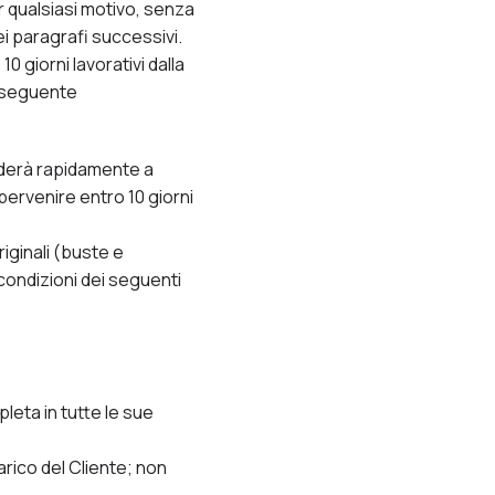
er qualsiasi motivo, senza
ei paragrafi successivi.
0 giorni lavorativi dalla
l seguente
ederà rapidamente a
 pervenire entro 10 giorni
riginali (buste e
 condizioni dei seguenti
leta in tutte le sue
arico del Cliente; non