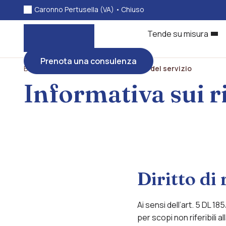
Caronno Pertusella (VA) •
Chiuso
Tende su misura
Prenota una consulenza
Bonato tessili
>
Termini e condizioni del servizio
Informativa sui 
Diritto di
Ai sensi dell’art. 5 DL 
per scopi non riferibili 