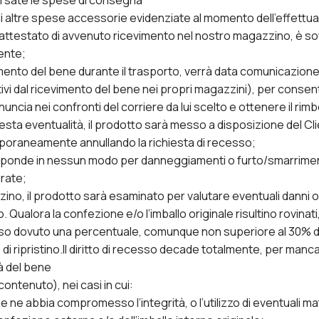
orsate le spese di consegna
li altre spese accessorie evidenziate al momento dell’effettua
ll’attestato di avvenuto ricevimento nel nostro magazzino, è s
iente;
ento del bene durante il trasporto, verrà data comunicazione 
tivi dal ricevimento del bene nei propri magazzini), per consent
cia nei confronti del corriere da lui scelto e ottenere il rim
uesta eventualità, il prodotto sarà messo a disposizione del Cli
poraneamente annullando la richiesta di recesso;
sponde in nessun modo per danneggiamenti o furto/smarrimento
rate;
zzino, il prodotto sarà esaminato per valutare eventuali danni
o. Qualora la confezione e/o l’imballo originale risultino rovinat
rso dovuto una percentuale, comunque non superiore al 30% d
 di ripristino.Il diritto di recesso decade totalmente, per man
tà del bene
ontenuto), nei casi in cui:
che ne abbia compromesso l’integrità, o l’utilizzo di eventuali m