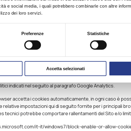
sso vengono memorizzati per essere poi ritrasmessi al Sito s
icità e social media, i quali potrebbero combinarle con altre inform
ccessiva. Bonato Tessili fa utilizzo anche di cookies delle c.d. 
lizzo dei loro servizi.
da un sito web diverso dal Sito per le finalità indicate nel seg
er il tempo di utilizzo del Sito (i.e. session cookies), al fine
 efficiente, o per un periodo di tempo più lungo ed indipendent
Preferenze
Statistiche
nato Tessili permettono di stabilire quali sono gli spazi ed i cont
 di adattare gli stessi ai desideri degli utenti ed al contempo di mi
nte, per rendere una comunicazione su misura degli utenti e lo
Accetta selezionati
ò utilizzare i cookies anche per: i) identificarti, solo nel caso d
 realizzare ricerche di mercato o studi statistici, in forma aggr
itici indicati nel seguito al paragrafo Google Analytics.
wser accetta i cookies automaticamente, in ogni caso è possibi
e relative impostazioni qui di seguito fornite per i principali br
s tecnici potrebbe comportare rallentamenti del Sito e/o limitar
ws.microsoft.com/it-it/windows7/block-enable-or-allow-cooki