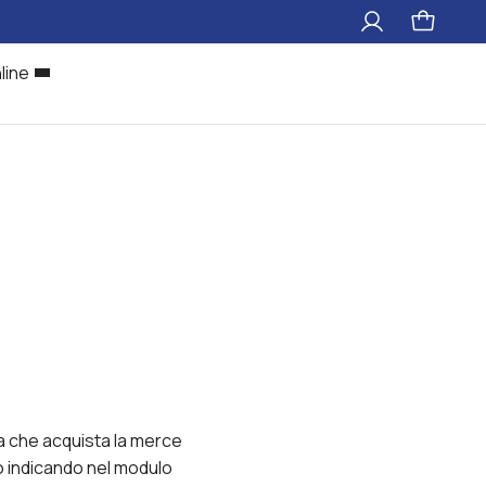
Il
Pagina
mio
carrello
account
line
ca che acquista la merce
to indicando nel modulo