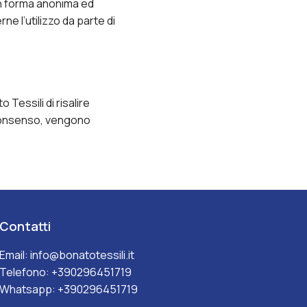
 in forma anonima ed
rne l’utilizzo da parte di
Tessili di risalire
 consenso, vengono
Contatti
Email:
info@bonatotessili.it
Telefono:
+390296451719
Whatsapp:
+390296451719