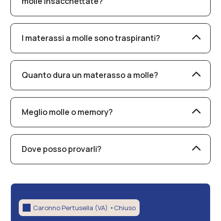
molle insacchettate?
Le molle tradizionali sono collegate tra loro, le
insacchettate sono indipendenti e offrono un
I materassi a molle sono traspiranti?
supporto localizzato.
Sì, garantiscono un’ottima ventilazione e sono
ideali per ambienti caldi o per chi tende a
Quanto dura un materasso a molle?
sudare.
Dipende dal modello, ma in media la durata è di
8-10 anni. Le molle insacchettate offrono
Meglio molle o memory?
maggiore resistenza nel tempo.
Dipende dalle esigenze: le molle offrono più
sostegno, il memory più accoglienza e
Dove posso provarli?
adattabilità.
Nel nostro showroom a Caronno Pertusella,
attivi anche su Varese, Arese, Cesate e paesi
limitrofi.
Caronno Pertusella (VA) •
Chiuso