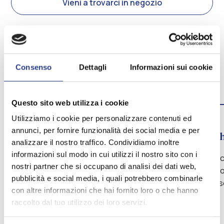
Vieni a trovarci in negozio
Ti aiutiamo a scegliere il
materasso adatto a te
Consenso
Dettagli
Informazioni sui cookie
edente
Slide
Slide
successiva
Questo sito web utilizza i cookie
Utilizziamo i cookie per personalizzare contenuti ed
1.
2.
annunci, per fornire funzionalità dei social media e per
Come dormi?
Con c
analizzare il nostro traffico. Condividiamo inoltre
informazioni sul modo in cui utilizzi il nostro sito con i
Schiena, pancia o fianco? Ogni
Riposo c
nostri partner che si occupano di analisi dei dati web,
posizione richiede un supporto
riducono
pubblicità e social media, i quali potrebbero combinarle
specifico. Ti aiutiamo a trovare il più
garantis
con altre informazioni che hai fornito loro o che hanno
adatto.
due.
raccolto dal tuo utilizzo dei loro servizi.