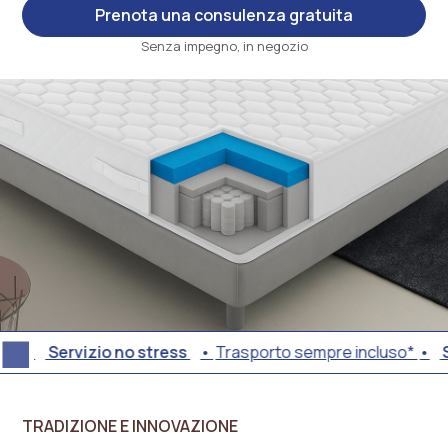
Prenota una consulenza gratuita
Senza impegno, in negozio
Servizio no stress
Trasporto sempre incluso*
Ser
Trasporto
sempre
TRADIZIONE E INNOVAZIONE
incluso*