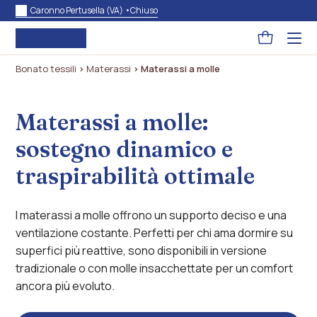
Caronno Pertusella (VA) •
Chiuso
Pagina
Acced
al
carrello
menu
Bonato tessili
>
Materassi
>
Materassi a molle
ad
hambu
usa
la
Materassi a molle:
combi
p
+
sostegno dinamico e
esc
per
chuid
traspirabilità ottimale
il
menu
I materassi a molle offrono un supporto deciso e una
ventilazione costante. Perfetti per chi ama dormire su
superfici più reattive, sono disponibili in versione
tradizionale o con molle insacchettate per un comfort
ancora più evoluto.