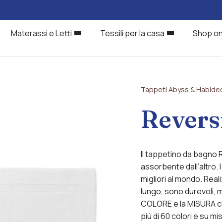
Materassi e Letti
Tessili per la casa
Shop on
Tappeti Abyss & Habide
Revers
Il tappetino da bagno 
assorbente dall’altro.
migliori al mondo. Real
lungo, sono durevoli, 
COLORE e la MISURA che
più di 60 colori e su mi