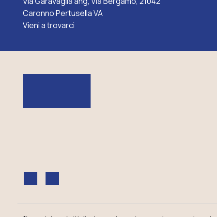
Via Garavaglia ang, Via Bergamo, 21042
Caronno Pertusella VA
Vieni a trovarci