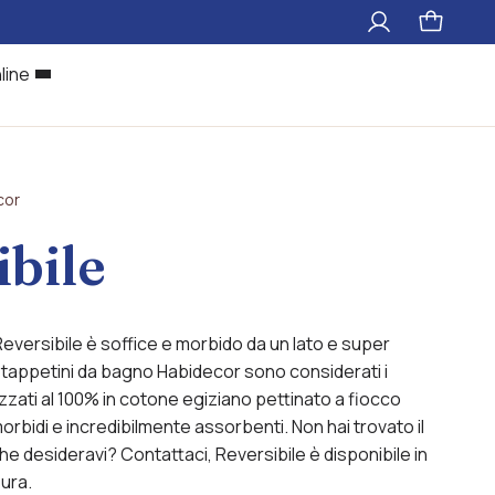
Il
Pagina
mio
carrello
account
line
cor
ibile
Reversibile è soffice e morbido da un lato e super
 I tappetini da bagno Habidecor sono considerati i
izzati al 100% in cotone egiziano pettinato a fiocco
morbidi e incredibilmente assorbenti.
Non hai trovato il
 desideravi? Contattaci, Reversibile è disponibile in
sura.