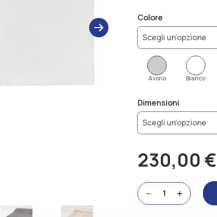
Colore
next
Avorio
Bianco
Dimensioni
230,00
€
Reversibile
−
+
quantità
Alternative: