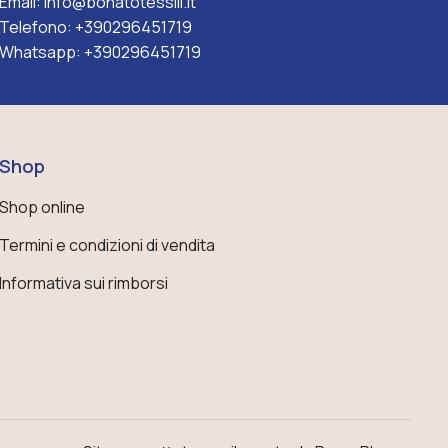
Email:
info@bonatotessili.it
Telefono:
+390296451719
Whatsapp:
+390296451719
Shop
Shop online
Termini e condizioni di vendita
Informativa sui rimborsi