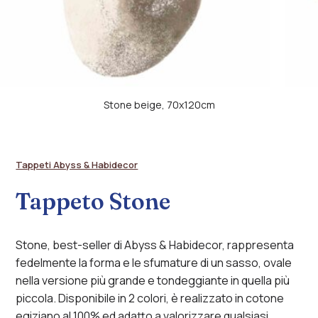
Tappeto
Stone beige, 70x120cm
sagomato
a
forma
Tappeti Abyss & Habidecor
di
pietra
Tappeto Stone
in
sfumature
beige,
Stone, best-seller di Abyss & Habidecor, rappresenta
modello
70x120
fedelmente la forma e le sfumature di un sasso, ovale
cm.
nella versione più grande e tondeggiante in quella più
Tappeto
piccola. Disponibile in 2 colori, è realizzato in cotone
sagomato
egiziano al 100% ed adatto a valorizzare qualsiasi