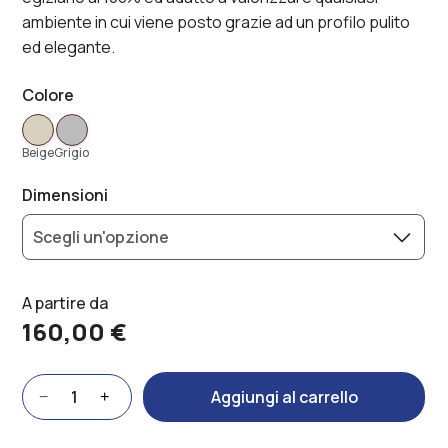
a
ambiente in cui viene posto grazie ad un profilo pulito
forma
ed elegante.
di
pietra
Colore
in
sfumature
beige,
Beige
Grigio
modello
70x90
Dimensioni
cm.
Tappeto
sagomato
a
forma
A partire da
di
160,00
€
pietra
in
sfumature
Tappeto
Aggiungi al carrello
−
+
di
Stone
grigio,
quantità
Alternative:
modello