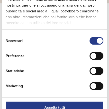
nostri partner che si occupano di analisi dei dati web,
pubblicità e social media, i quali potrebbero combinarle
Ti potrebbe interessare anche
con altre informazioni che hai fornito loro o che hanno
raccolto dal tuo utilizzo dei loro servizi.
edente
Slide
Slide
successiva
Selezione
Necessari
del
consenso
Preferenze
Statistiche
Marketing
Accetta tutti