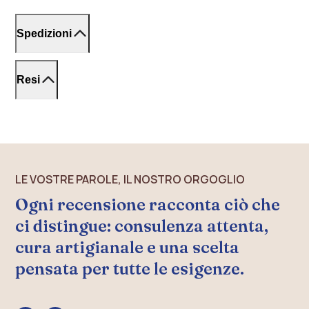
70x120
cm.
Spedizioni
Tappeto
sagomato
a
Resi
forma
di
pietra
in
sfumature
di
LE VOSTRE PAROLE, IL NOSTRO ORGOGLIO
grigio,
modello
Ogni recensione racconta ciò che
70x90
ci distingue: consulenza attenta,
cm.
cura artigianale e una scelta
pensata per tutte le esigenze.