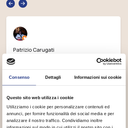
Patrizio Carugati
Esposizione grandissima con una scelta enorme di
tessuti, esecuzioni a prezzi giusti. Sezione
materassi con grande scelta di materiali e relativi
Consenso
Dettagli
Informazioni sui cookie
prezzi. Io mi sono fatto confezionare e posare
tende e riloghe per …
Questo sito web utilizza i cookie
Leggi di più
Utilizziamo i cookie per personalizzare contenuti ed
annunci, per fornire funzionalità dei social media e per
analizzare il nostro traffico. Condividiamo inoltre
informazioni sul modo in cui utilizzi il nostro sito con i