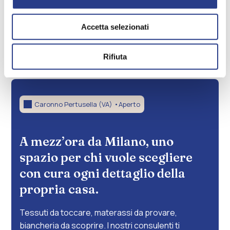
Castello
Sissy
Accetta selezionati
Fascia
150,00
€
-
350,00
€
340,00
di
Rifiuta
prezzo:
da
150,00 €
a
Caronno Pertusella (VA) •
Aperto
350,00 €
A mezz’ora da Milano, uno
spazio per chi vuole scegliere
con cura ogni dettaglio della
propria casa.
Tessuti da toccare, materassi da provare,
biancheria da scoprire. I nostri consulenti ti