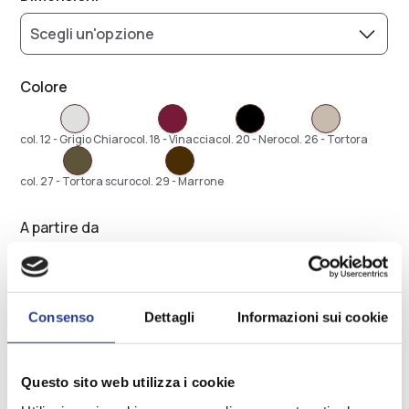
Tappeto
rettangolare
con
motivo
Colore
a
incastri
di
col. 12 - Grigio Chiaro
col. 18 - Vinaccia
col. 20 - Nero
col. 26 - Tortora
rettangoli
irregolari
col. 27 - Tortora scuro
col. 29 - Marrone
grigi
su
A partire da
fondo
vinaccia
88,00
€
Tappeto
rettangolare
Dama
con
Aggiungi al carrello
−
+
Consenso
Dettagli
Informazioni sui cookie
quantità
motivo
Alternative:
a
incastri
Questo sito web utilizza i cookie
di
Spedizioni
rettangoli