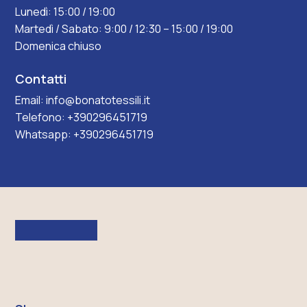
irregolari
Lunedì: 15:00 / 19:00
beige
Martedì / Sabato: 9:00 / 12:30 – 15:00 / 19:00
su
Domenica chiuso
fondo
marrone
Contatti
Email:
info@bonatotessili.it
Telefono:
+390296451719
Whatsapp:
+390296451719