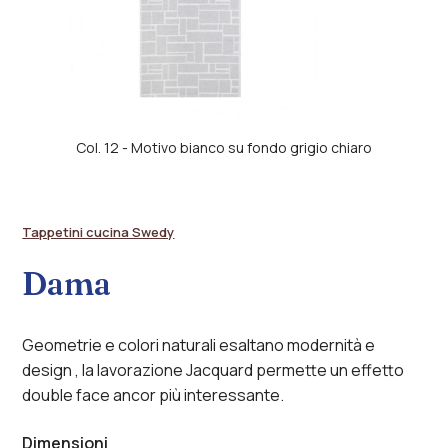
Tappeto
Col. 12 - Motivo bianco su fondo grigio chiaro
rettangolare
con
motivo
Tappetini cucina Swedy
a
incastri
Dama
di
rettangoli
irregolari
Geometrie e colori naturali esaltano modernità e
bianchi
su
design , la lavorazione Jacquard permette un effetto
fondo
double face ancor più interessante.
grigio
chiaro
Dimensioni