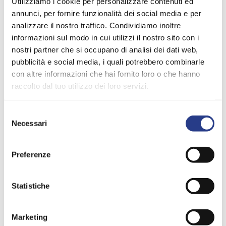
Utilizziamo i cookie per personalizzare contenuti ed
irregolari
annunci, per fornire funzionalità dei social media e per
grigi
analizzare il nostro traffico. Condividiamo inoltre
Resi
su
informazioni sul modo in cui utilizzi il nostro sito con i
fondo
nostri partner che si occupano di analisi dei dati web,
nero
pubblicità e social media, i quali potrebbero combinarle
Tappeto
con altre informazioni che hai fornito loro o che hanno
rettangolare
Ti potrebbe interessare anche
raccolto dal tuo utilizzo dei loro servizi.
con
motivo
edente
Slide
a
Selezione
Slide
incastri
successiva
Necessari
del
di
consenso
rettangoli
irregolari
Preferenze
beige
su
Statistiche
fondo
tortora
Tappeto
Marketing
rettangolare