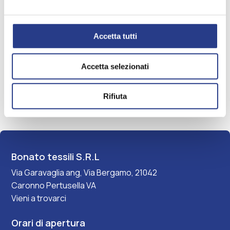
con
motivo
a
Accetta tutti
incastri
di
Ennie
Malva
rettangoli
Accetta selezionati
irregolari
Fascia
70,00
€
-
200,00
€
54,00
€
beige
di
Rifiuta
su
Col-2
+6
Col-1
+4
fondo
prezzo:
tortora
da
scuro
70,00 €
Tappeto
a
rettangolare
Bonato tessili S.R.L
200,00 €
con
Via Garavaglia ang, Via Bergamo, 21042
motivo
Caronno Pertusella VA
a
Vieni a trovarci
incastri
di
rettangoli
Orari di apertura