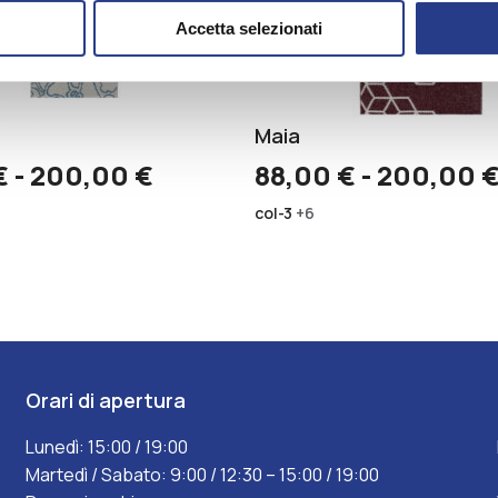
Accetta selezionati
Maia
Fascia
€
-
200,00
€
88,00
€
-
200,00
di
col-3
+6
prezzo:
da
88,00 €
a
200,00 €
Orari di apertura
Lunedì: 15:00 / 19:00
Martedì / Sabato: 9:00 / 12:30 – 15:00 / 19:00