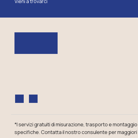
Tappeto
Vieni a trovarci
da
cucina
giallo
a
righe
intrecciate,
in
stile
scandinavo.
*I servizi gratuiti di misurazione, trasporto e montaggi
specifiche.
Contatta il nostro consulente
per maggiori 