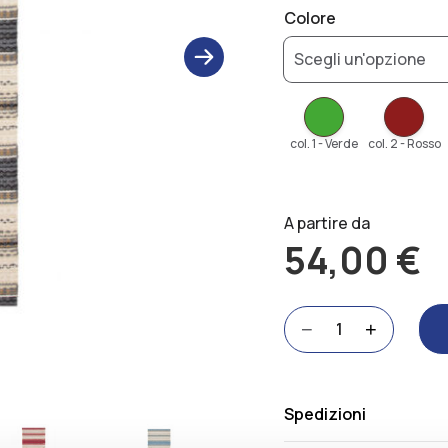
Colore
next
col. 1 - Verde
col. 2 - Rosso
A partire da
54,00
€
Malva
−
+
quantità
Alternative:
Spedizioni