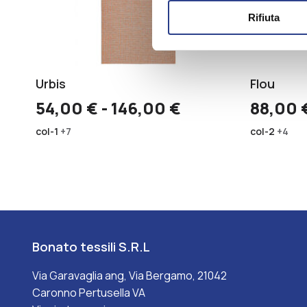
Tappeto
Rifiuta
da
cucina
rosso
a
righe
Urbis
Flou
intrecciate,
Fascia
54,00
€
-
146,00
€
88,00
in
di
stile
col-1
+7
col-2
+4
scandinavo.
prezzo:
Tappeto
da
da
54,00 €
cucina
a
azzurro
a
146,00 €
righe
Bonato tessili S.R.L
intrecciate,
in
Via Garavaglia ang, Via Bergamo, 21042
stile
scandinavo.
Caronno Pertusella VA