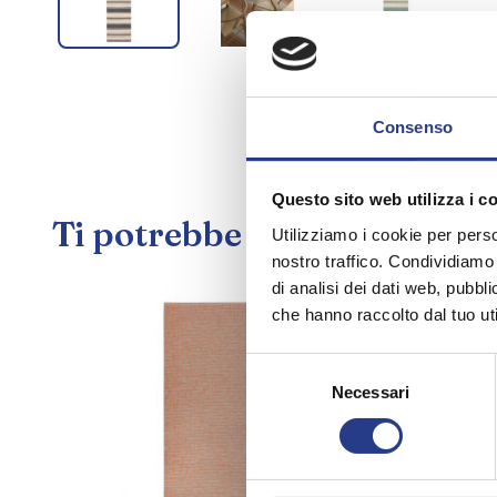
blu,
grigio
e
marrone
a
Consenso
righe
intrecciate,
in
Questo sito web utilizza i c
stile
Ti potrebbe interessare an
Utilizziamo i cookie per perso
scandinavo.
Tappeto
nostro traffico. Condividiamo 
da
di analisi dei dati web, pubbl
cucina
che hanno raccolto dal tuo uti
verde
a
Selezione
righe
Necessari
del
intrecciate,
consenso
in
stile
scandinavo.