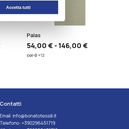
Accetta tutti
Palas
Fascia
Fascia
€
54,00
€
-
146,00
€
di
di
col-0
+12
prezzo:
prezzo:
da
da
88,00 €
54,00 €
a
a
200,00 €
146,00 €
Contatti
Email:
info@bonatotessili.it
Telefono:
+390296451719