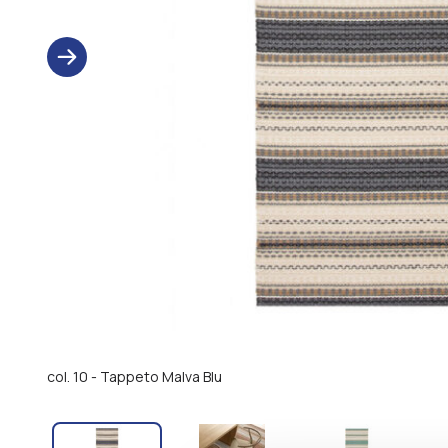
prev
Tappeto
col. 10 - Tappeto Malva Blu
da
cucina
multicolore