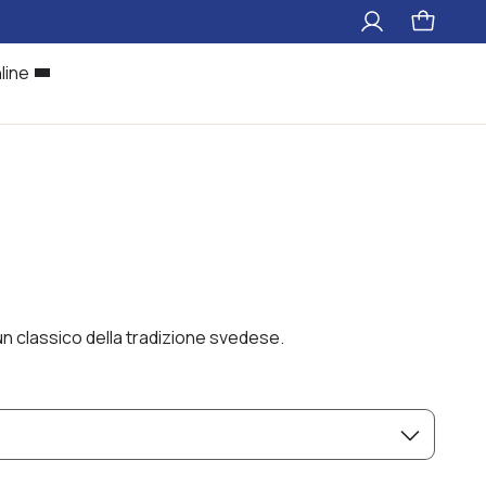
Il
Pagina
mio
carrello
account
line
n classico della tradizione svedese.