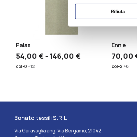
Rifiuta
Palas
Ennie
Fascia
54,00
€
-
146,00
€
70,00
di
col-0
+12
col-2
+6
prezzo:
da
54,00 €
a
146,00 €
Bonato tessili S.R.L
Via Garavaglia ang, Via Bergamo, 21042