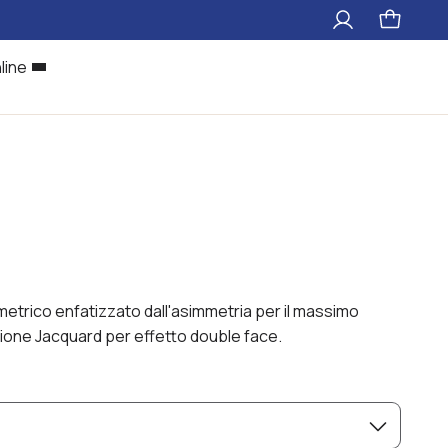
Il
Pagina
mio
carrello
account
line
trico enfatizzato dall'asimmetria per il massimo
azione Jacquard per effetto double face.