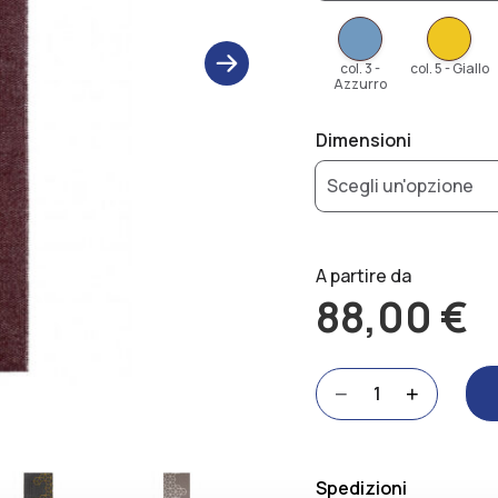
col. 3 -
col. 5 - Giallo
next
Azzurro
Dimensioni
A partire da
88,00
€
Maia
−
+
quantità
Alternative:
Spedizioni