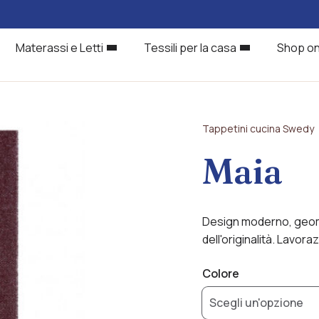
Materassi e Letti
Tessili per la casa
Shop on
Tappetini cucina Swedy
Maia
Design moderno, geome
dell'originalità. Lavor
Colore