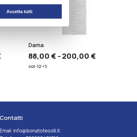
Accetta tutti
Dama
Fascia
Fascia
€
88,00
€
-
200,00
€
di
di
col-12
+5
prezzo:
prezzo:
da
da
70,00 €
88,00 €
a
a
200,00 €
200,00 €
Contatti
Email:
info@bonatotessili.it