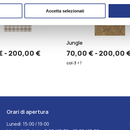
Accetta selezionati
Jungle
Fascia
€
-
200,00
€
70,00
€
-
200,00
di
col-3
+7
prezzo:
da
70,00 €
a
200,00 €
Orari di apertura
Lunedì: 15:00 / 19:00