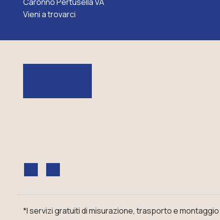
Caronno Pertusella VA
Vieni a trovarci
*I servizi gratuiti di misurazione, trasporto e montaggi