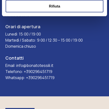
Via Garavaglia ang, Via Bergamo, 21042
Rifiuta
Caronno Pertusella VA
Vieni a trovarci
Orari di apertura
Lunedì: 15:00 / 19:00
Martedì / Sabato: 9:00 / 12:30 – 15:00 / 19:00
Domenica chiuso
Contatti
Email:
info@bonatotessili.it
Telefono:
+390296451719
Whatsapp:
+390296451719