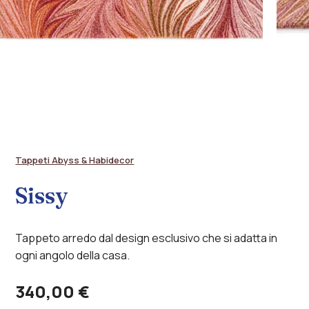
Tappeti Abyss & Habidecor
Sissy
Tappeto arredo dal design esclusivo che si adatta in
ogni angolo della casa.
340,00
€
Alternative: